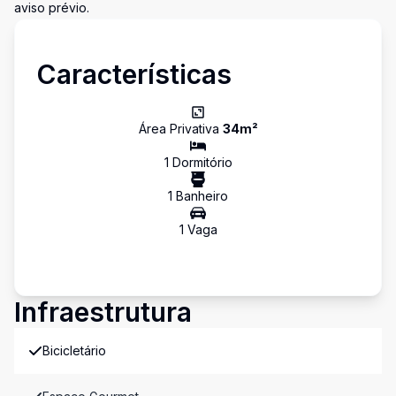
aviso prévio.
Características
Área Privativa
34
m²
1
Dormitório
1
Banheiro
1
Vaga
Infraestrutura
Bicicletário