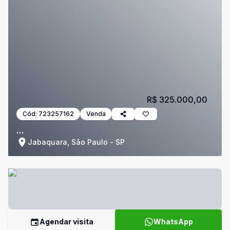
R$ 325.000,00
Cód:
723257162
Venda
...
Jabaquara, São Paulo - SP
Agendar visita
WhatsApp