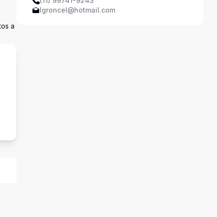
(11) 99741-9243
lgroncel@hotmail.com
tos a
o