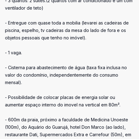
- 3 quartos: 2 suítes.(2 quartos com ar condicionado e um com
ventilador de teto)
- Entregue com quase toda a mobilia (levarei as cadeiras de
piscina, espelho, tv cadeiras da mesa do lado de fora e os
objetos pessoais que tenho no imóvel).
- 1 vaga.
- Cisterna para abastecimento de água (taxa fixa inclusa no
valor do condomínio, independentemente do consumo
mensal).
- Possibilidade de colocar placas de energia solar ou
aumentar espaço interno do imovel na vertical em 80m².
- 600m da praia, próximo a faculdade de Medicina Unoeste
(100m), do Aquário do Guarujá, hotel Don Marco (ao lado),
restaurante Dati, Supermercados Extra e Carrefour (50m), em