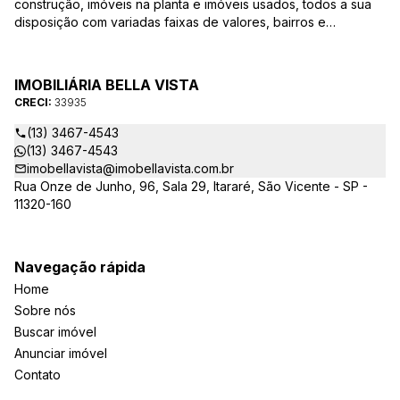
construção, imóveis na planta e imóveis usados, todos a sua
disposição com variadas faixas de valores, bairros e
dimensões para melhor atender as suas necessidades e
anseios. Ao nos procurar, nossos corretores – credenciados
ao CRECI-EE – estarão sempre prontos para responder-lhe
IMOBILIÁRIA BELLA VISTA
todas as suas dúvidas sobre casas, apartamentos, terrenos,
CRECI:
33935
salas comerciais e outros produtos imobiliários.
(13) 3467-4543
(13) 3467-4543
imobellavista@imobellavista.com.br
Rua Onze de Junho, 96, Sala 29, Itararé, São Vicente - SP -
11320-160
Navegação rápida
Home
Sobre nós
Buscar imóvel
Anunciar imóvel
Contato