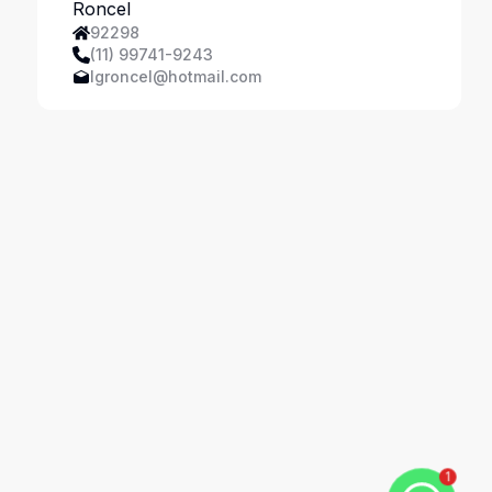
Ferreira
92298
(11) 99741-9243
lgroncel@hotmail.com
1