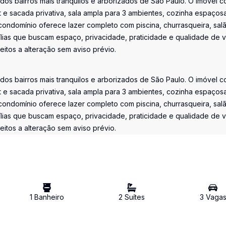
os bairros mais tranquilos e arborizados de São Paulo. O imóvel c
t e sacada privativa, sala ampla para 3 ambientes, cozinha espaços
condomínio oferece lazer completo com piscina, churrasqueira, sal
lias que buscam espaço, privacidade, praticidade e qualidade de v
itos a alteração sem aviso prévio.
os bairros mais tranquilos e arborizados de São Paulo. O imóvel c
t e sacada privativa, sala ampla para 3 ambientes, cozinha espaços
condomínio oferece lazer completo com piscina, churrasqueira, sal
lias que buscam espaço, privacidade, praticidade e qualidade de v
itos a alteração sem aviso prévio.
1
Banheiro
2
Suíte
s
3
Vaga