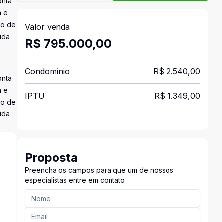
onta
a e
ão de
Valor venda
ida
R$ 795.000,00
Condomínio
R$ 2.540,00
onta
a e
IPTU
R$ 1.349,00
ão de
ida
Proposta
Preencha os campos para que um de nossos
especialistas entre em contato
s