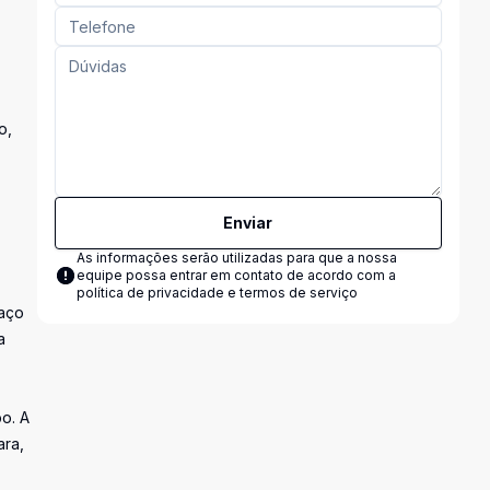
o,
Enviar
As informações serão utilizadas para que a nossa
equipe possa entrar em contato de acordo com a
política de privacidade e termos de serviço
paço
a
o. A
ara,