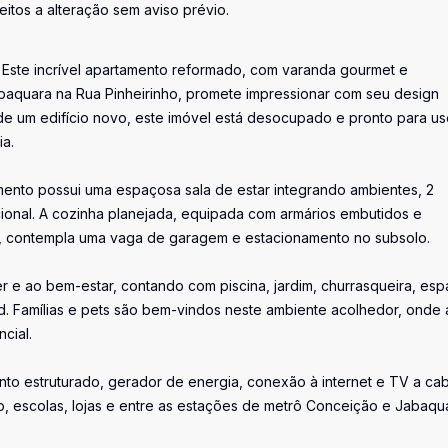
eitos a alteração sem aviso prévio.
 Este incrível apartamento reformado, com varanda gourmet e
abaquara na Rua Pinheirinho, promete impressionar com seu design
e um edifício novo, este imóvel está desocupado e pronto para us
ia.
mento possui uma espaçosa sala de estar integrando ambientes, 2
cional. A cozinha planejada, equipada com armários embutidos e
nda, contempla uma vaga de garagem e estacionamento no subsolo.
er e ao bem-estar, contando com piscina, jardim, churrasqueira, es
d. Famílias e pets são bem-vindos neste ambiente acolhedor, onde 
cial.
to estruturado, gerador de energia, conexão à internet e TV a cab
ico, escolas, lojas e entre as estações de metrô Conceição e Jabaqu