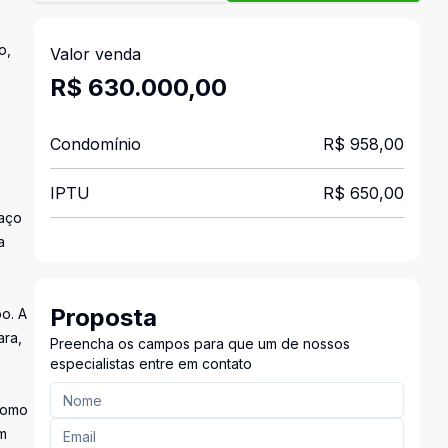
o,
Valor venda
R$ 630.000,00
Condomínio
R$ 958,00
IPTU
R$ 650,00
paço
a
Proposta
o. A
ara,
Preencha os campos para que um de nossos
especialistas entre em contato
 como
m