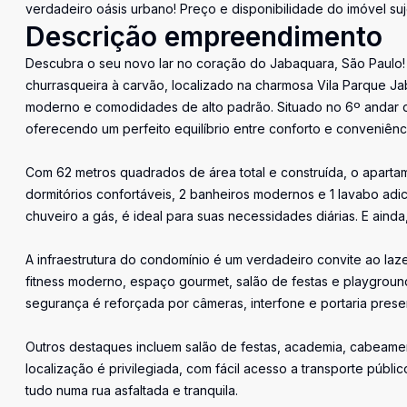
verdadeiro oásis urbano! Preço e disponibilidade do imóvel suj
Descrição empreendimento
Descubra o seu novo lar no coração do Jabaquara, São Paulo!
churrasqueira à carvão, localizado na charmosa Vila Parque J
moderno e comodidades de alto padrão. Situado no 6º andar d
oferecendo um perfeito equilíbrio entre conforto e conveniênc
Com 62 metros quadrados de área total e construída, o aparta
dormitórios confortáveis, 2 banheiros modernos e 1 lavabo adi
chuveiro a gás, é ideal para suas necessidades diárias. E ai
A infraestrutura do condomínio é um verdadeiro convite ao laz
fitness moderno, espaço gourmet, salão de festas e playgroun
segurança é reforçada por câmeras, interfone e portaria presen
Outros destaques incluem salão de festas, academia, cabeamen
localização é privilegiada, com fácil acesso a transporte públ
tudo numa rua asfaltada e tranquila.