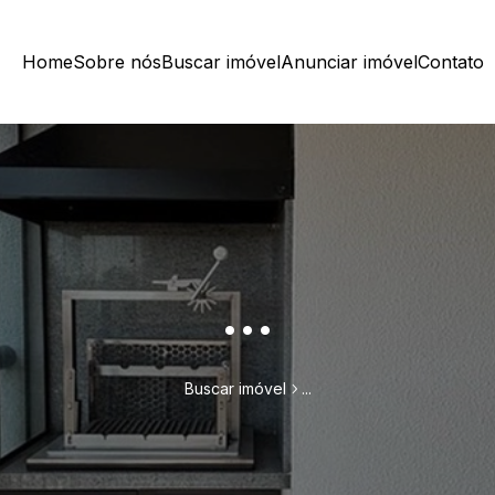
Home
Sobre nós
Buscar imóvel
Anunciar imóvel
Contato
...
Buscar imóvel
...