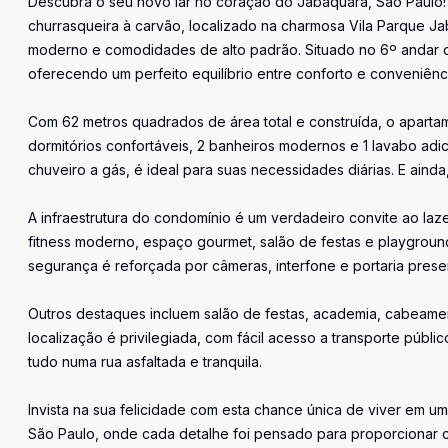
Descubra o seu novo lar no coração do Jabaquara, São Paulo!
churrasqueira à carvão, localizado na charmosa Vila Parque J
moderno e comodidades de alto padrão. Situado no 6º andar d
oferecendo um perfeito equilíbrio entre conforto e conveniênc
Com 62 metros quadrados de área total e construída, o aparta
dormitórios confortáveis, 2 banheiros modernos e 1 lavabo adi
chuveiro a gás, é ideal para suas necessidades diárias. E ai
A infraestrutura do condomínio é um verdadeiro convite ao laz
fitness moderno, espaço gourmet, salão de festas e playgroun
segurança é reforçada por câmeras, interfone e portaria presen
Outros destaques incluem salão de festas, academia, cabeamen
localização é privilegiada, com fácil acesso a transporte públ
tudo numa rua asfaltada e tranquila.
Invista na sua felicidade com esta chance única de viver em 
São Paulo, onde cada detalhe foi pensado para proporcionar c