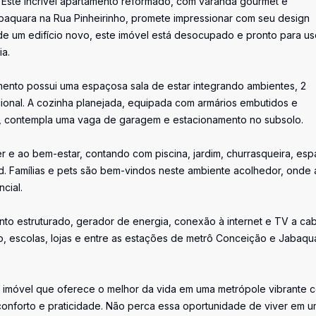
 Este incrível apartamento reformado, com varanda gourmet e
abaquara na Rua Pinheirinho, promete impressionar com seu design
e um edifício novo, este imóvel está desocupado e pronto para us
ia.
mento possui uma espaçosa sala de estar integrando ambientes, 2
cional. A cozinha planejada, equipada com armários embutidos e
nda, contempla uma vaga de garagem e estacionamento no subsolo.
er e ao bem-estar, contando com piscina, jardim, churrasqueira, es
d. Famílias e pets são bem-vindos neste ambiente acolhedor, onde 
cial.
to estruturado, gerador de energia, conexão à internet e TV a cab
ico, escolas, lojas e entre as estações de metrô Conceição e Jabaqu
um imóvel que oferece o melhor da vida em uma metrópole vibrante
onforto e praticidade. Não perca essa oportunidade de viver em u