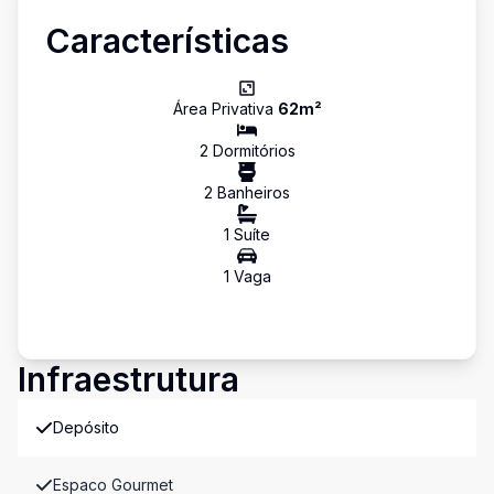
Características
Área Privativa
62
m²
2
Dormitório
s
2
Banheiro
s
1
Suíte
1
Vaga
Infraestrutura
Depósito
Espaco Gourmet