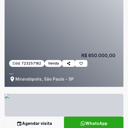
R$ 650.000,00
Cód:
723257182
Venda
...
Mirandópolis, São Paulo - SP
Agendar visita
WhatsApp