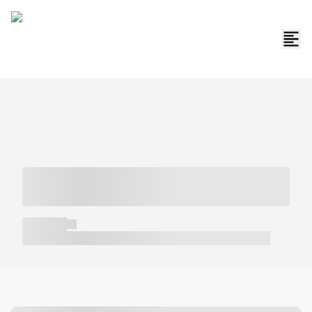
----- ----- -- ------ ---- ---- -- ----- -----
----- --- ------
----- -----
----- ----- -- ------ ---- ---- -- ----- ----- ----- --- ------