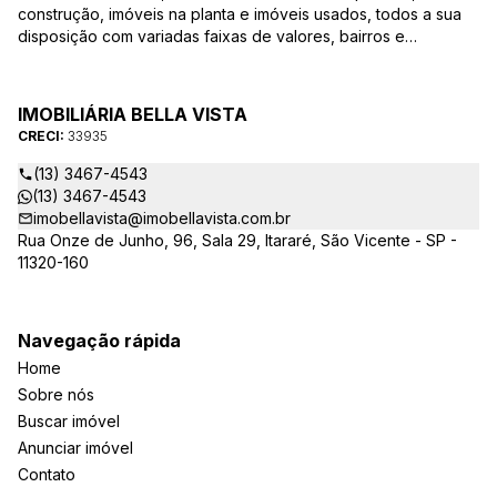
construção, imóveis na planta e imóveis usados, todos a sua
disposição com variadas faixas de valores, bairros e
dimensões para melhor atender as suas necessidades e
anseios. Ao nos procurar, nossos corretores – credenciados
ao CRECI-EE – estarão sempre prontos para responder-lhe
IMOBILIÁRIA BELLA VISTA
todas as suas dúvidas sobre casas, apartamentos, terrenos,
CRECI:
33935
salas comerciais e outros produtos imobiliários.
(13) 3467-4543
(13) 3467-4543
imobellavista@imobellavista.com.br
Rua Onze de Junho, 96, Sala 29, Itararé, São Vicente - SP -
11320-160
Navegação rápida
Home
Sobre nós
Buscar imóvel
Anunciar imóvel
Contato