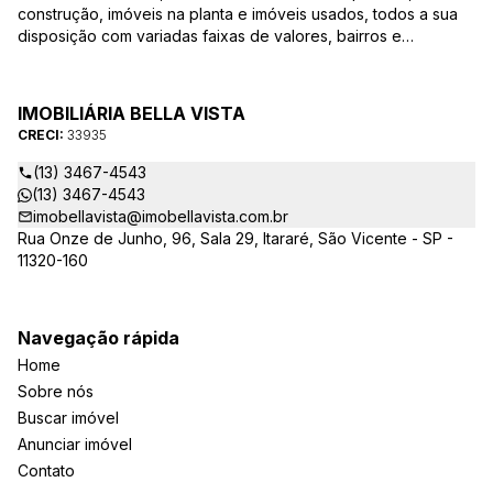
construção, imóveis na planta e imóveis usados, todos a sua
disposição com variadas faixas de valores, bairros e
dimensões para melhor atender as suas necessidades e
anseios. Ao nos procurar, nossos corretores – credenciados
ao CRECI-EE – estarão sempre prontos para responder-lhe
IMOBILIÁRIA BELLA VISTA
todas as suas dúvidas sobre casas, apartamentos, terrenos,
CRECI:
33935
salas comerciais e outros produtos imobiliários.
(13) 3467-4543
(13) 3467-4543
imobellavista@imobellavista.com.br
Rua Onze de Junho, 96, Sala 29, Itararé, São Vicente - SP -
11320-160
Navegação rápida
Home
Sobre nós
Buscar imóvel
Anunciar imóvel
Contato