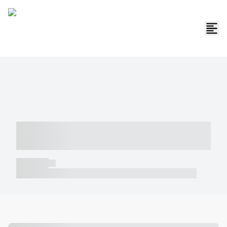
----- ----- -- ------ ---- ---- -- ----- -----
----- --- ------
----- -----
----- ----- -- ------ ---- ---- -- ----- ----- ----- --- ------