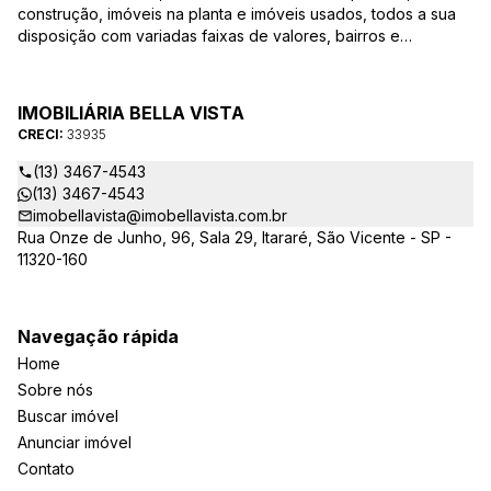
construção, imóveis na planta e imóveis usados, todos a sua
disposição com variadas faixas de valores, bairros e
dimensões para melhor atender as suas necessidades e
anseios. Ao nos procurar, nossos corretores – credenciados
ao CRECI-EE – estarão sempre prontos para responder-lhe
IMOBILIÁRIA BELLA VISTA
todas as suas dúvidas sobre casas, apartamentos, terrenos,
CRECI:
33935
salas comerciais e outros produtos imobiliários.
(13) 3467-4543
(13) 3467-4543
imobellavista@imobellavista.com.br
Rua Onze de Junho, 96, Sala 29, Itararé, São Vicente - SP -
11320-160
Navegação rápida
Home
Sobre nós
Buscar imóvel
Anunciar imóvel
Contato