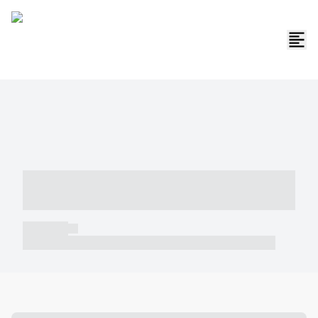
----- ----- -- ------ ---- ---- -- ----- -----
----- --- ------
----- -----
----- ----- -- ------ ---- ---- -- ----- ----- ----- --- ------