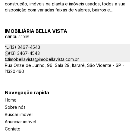
construção, imóveis na planta e imóveis usados, todos a sua
disposição com variadas faixas de valores, bairros e
dimensões para melhor atender as suas necessidades e
anseios. Ao nos procurar, nossos corretores – credenciados
ao CRECI-EE – estarão sempre prontos para responder-lhe
IMOBILIÁRIA BELLA VISTA
todas as suas dúvidas sobre casas, apartamentos, terrenos,
CRECI:
33935
salas comerciais e outros produtos imobiliários.
(13) 3467-4543
(13) 3467-4543
imobellavista@imobellavista.com.br
Rua Onze de Junho, 96, Sala 29, Itararé, São Vicente - SP -
11320-160
Navegação rápida
Home
Sobre nós
Buscar imóvel
Anunciar imóvel
Contato