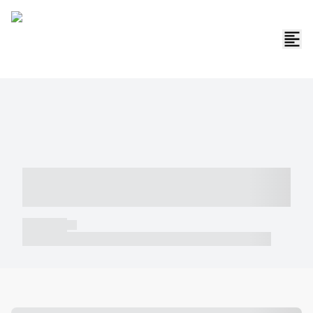
----- ----- -- ------ ---- ---- -- ----- -----
----- --- ------
----- -----
----- ----- -- ------ ---- ---- -- ----- ----- ----- --- ------