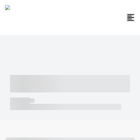
----- ----- -- ------ ---- ---- -- ----- -----
----- --- ------
----- -----
----- ----- -- ------ ---- ---- -- ----- ----- ----- --- ------