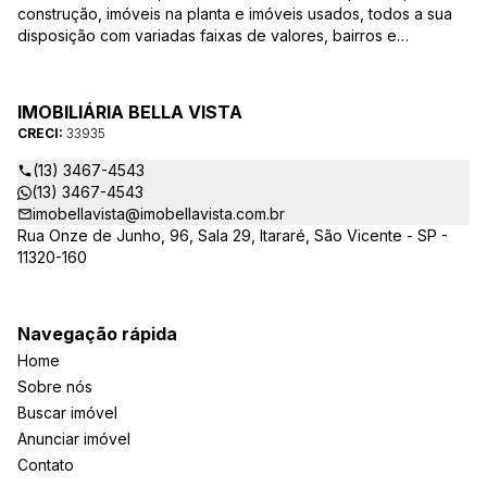
construção, imóveis na planta e imóveis usados, todos a sua
disposição com variadas faixas de valores, bairros e
dimensões para melhor atender as suas necessidades e
anseios. Ao nos procurar, nossos corretores – credenciados
ao CRECI-EE – estarão sempre prontos para responder-lhe
IMOBILIÁRIA BELLA VISTA
todas as suas dúvidas sobre casas, apartamentos, terrenos,
CRECI:
33935
salas comerciais e outros produtos imobiliários.
(13) 3467-4543
(13) 3467-4543
imobellavista@imobellavista.com.br
Rua Onze de Junho, 96, Sala 29, Itararé, São Vicente - SP -
11320-160
Navegação rápida
Home
Sobre nós
Buscar imóvel
Anunciar imóvel
Contato