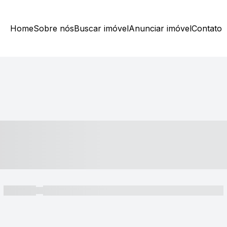
Home
Sobre nós
Buscar imóvel
Anunciar imóvel
Contato
----- ---- ---- -- ----
----- -----
----- ----- -- ------ ---- ---- -- ----- ----- ----- --- ------