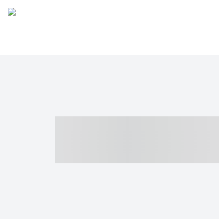
----- ----- -- -
- ------