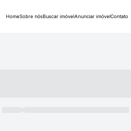
Home
Sobre nós
Buscar imóvel
Anunciar imóvel
Contato
----- ---- ---- -- ----
----- -----
----- ----- -- ------ ---- ---- -- ----- ----- ----- --- ------