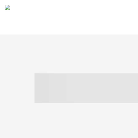
----- ----- -- -
- ------