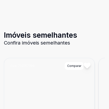
Imóveis semelhantes
Confira imóveis semelhantes
Cód:
723257389
Comparar
Có