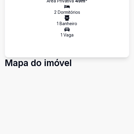
Área Privativa
49
m²
2
Dormitório
s
1
Banheiro
1
Vaga
Mapa do imóvel