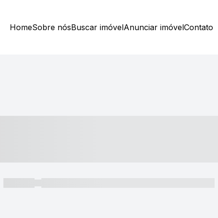
Home
Sobre nós
Buscar imóvel
Anunciar imóvel
Contato
----- ---- ---- -- ----
----- -----
----- ----- -- ------ ---- ---- -- ----- ----- ----- --- ------