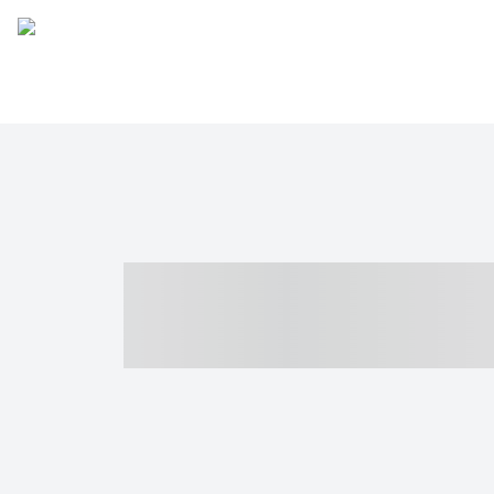
----- ----- -- -
- ------