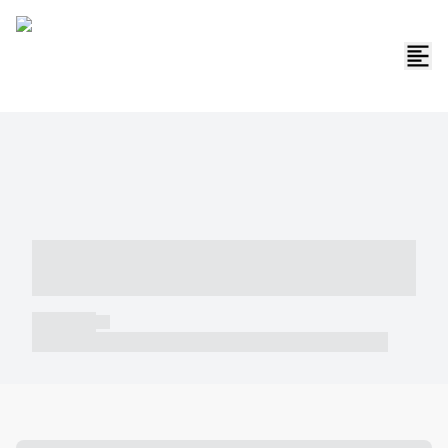
----- ----- -- ------ ---- ---- -- ----- -----
----- --- ------
----- -----
----- ----- -- ------ ---- ---- -- ----- ----- ----- --- ------