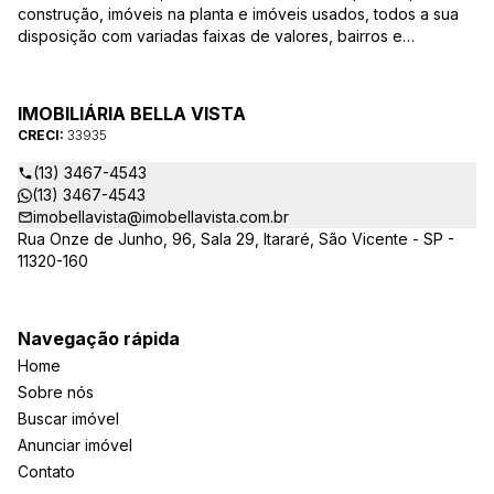
construção, imóveis na planta e imóveis usados, todos a sua
disposição com variadas faixas de valores, bairros e
dimensões para melhor atender as suas necessidades e
anseios. Ao nos procurar, nossos corretores – credenciados
ao CRECI-EE – estarão sempre prontos para responder-lhe
IMOBILIÁRIA BELLA VISTA
todas as suas dúvidas sobre casas, apartamentos, terrenos,
CRECI:
33935
salas comerciais e outros produtos imobiliários.
(13) 3467-4543
(13) 3467-4543
imobellavista@imobellavista.com.br
Rua Onze de Junho, 96, Sala 29, Itararé, São Vicente - SP -
11320-160
Navegação rápida
Home
Sobre nós
Buscar imóvel
Anunciar imóvel
Contato