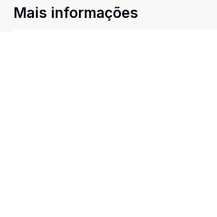
Mais informações
Banheiro Social
IMOBILIÁR
CRECI:
33935
(13) 3467
(13) 3467
A IMOBILIÁRIA BELLA VISTA, com toda
imobellavi
sua experiência no mercado imobiliário,
Rua Onze de
tem os melhores imóveis prontos, em
Itararé, São
construção, imóveis na planta e imóveis
usados, todos a sua disposição com
variadas faixas de valores, bairros e