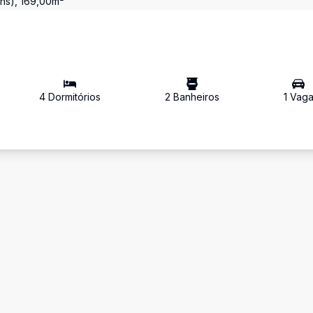
(ns), 169,00m²
4
Dormitório
s
2
Banheiro
s
1
Vag