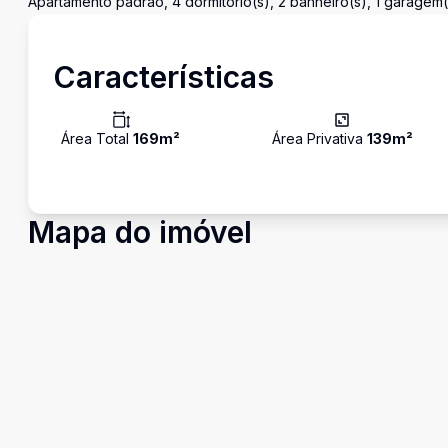
Apartamento padrão, 4 dormitório(s), 2 banheiro(s), 1 garagem
Características
Área Total
169
m²
Área Privativa
139
m²
Mapa do imóvel