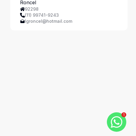
Ferreira
92298
(11) 99741-9243
lgroncel@hotmail.com
1