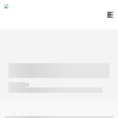
----- ----- -- ------ ---- ---- -- ----- -----
----- --- ------
----- -----
----- ----- -- ------ ---- ---- -- ----- ----- ----- --- ------