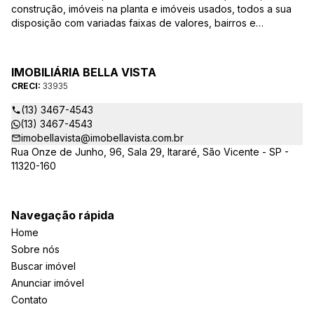
construção, imóveis na planta e imóveis usados, todos a sua
disposição com variadas faixas de valores, bairros e
dimensões para melhor atender as suas necessidades e
anseios. Ao nos procurar, nossos corretores – credenciados
ao CRECI-EE – estarão sempre prontos para responder-lhe
IMOBILIÁRIA BELLA VISTA
todas as suas dúvidas sobre casas, apartamentos, terrenos,
CRECI:
33935
salas comerciais e outros produtos imobiliários.
(13) 3467-4543
(13) 3467-4543
imobellavista@imobellavista.com.br
Rua Onze de Junho, 96, Sala 29, Itararé, São Vicente - SP -
11320-160
Navegação rápida
Home
Sobre nós
Buscar imóvel
Anunciar imóvel
Contato