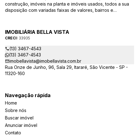
construção, imóveis na planta e imóveis usados, todos a sua
disposição com variadas faixas de valores, bairros e
dimensões para melhor atender as suas necessidades e
anseios. Ao nos procurar, nossos corretores – credenciados
ao CRECI-EE – estarão sempre prontos para responder-lhe
IMOBILIÁRIA BELLA VISTA
todas as suas dúvidas sobre casas, apartamentos, terrenos,
CRECI:
33935
salas comerciais e outros produtos imobiliários.
(13) 3467-4543
(13) 3467-4543
imobellavista@imobellavista.com.br
Rua Onze de Junho, 96, Sala 29, Itararé, São Vicente - SP -
11320-160
Navegação rápida
Home
Sobre nós
Buscar imóvel
Anunciar imóvel
Contato