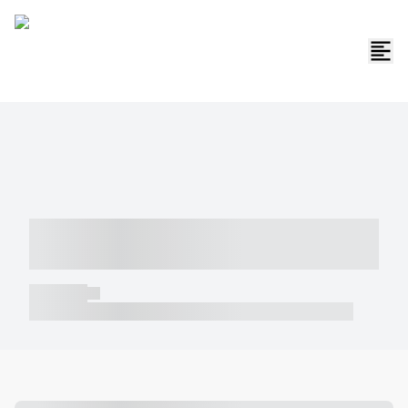
----- ----- -- ------ ---- ---- -- ----- -----
----- --- ------
----- -----
----- ----- -- ------ ---- ---- -- ----- ----- ----- --- ------