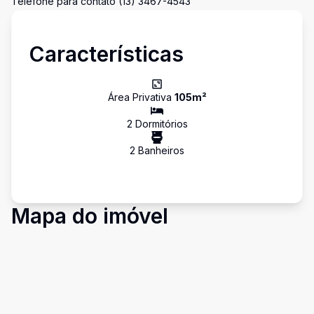
Telefone para contato (13) 3467-4543
Características
Área Privativa
105
m²
2
Dormitório
s
2
Banheiro
s
Mapa do imóvel