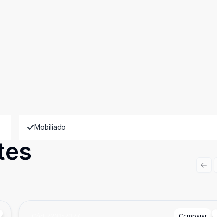
Mobiliado
tes
Prev
Cód:
723257377
Comparar