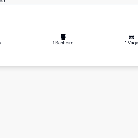
ns)
s
1
Banheiro
1
Vag