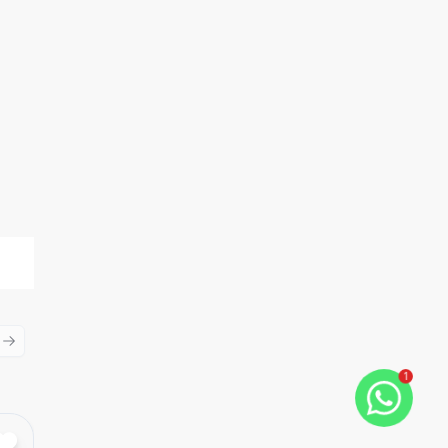
ious slide
Next slide
1
Cód:
723252470
Comparar