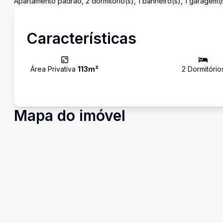
Apartamento padrão, 2 dormitório(s), 1 banheiro(s), 1 garagem(
Características
Área Privativa
113
m²
2
Dormitório
Mapa do imóvel