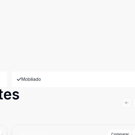
Mobiliado
tes
Prev
Cód:
723257401
Comparar