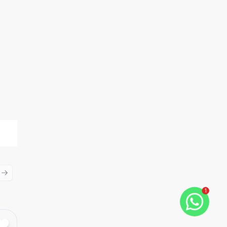
ious slide
Next slide
1
Cód:
723257400
Comparar