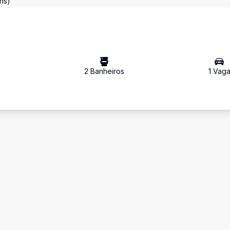
ns)
2
Banheiro
s
1
Vag