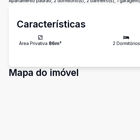
Apartamento padrão, 2 dormitório(s), 2 banheiro(s), 1 garagem(
Características
Área Privativa
86
m²
2
Dormitório
s
Mapa do imóvel