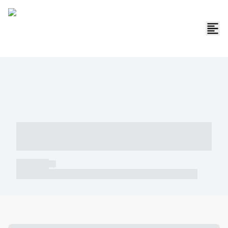
----- ----- -- ------ ---- ---- -- ----- -----
----- --- ------
----- -----
----- ----- -- ------ ---- ---- -- ----- ----- ----- --- ------