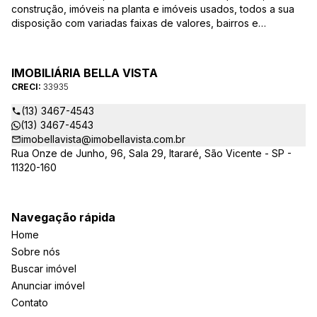
construção, imóveis na planta e imóveis usados, todos a sua
disposição com variadas faixas de valores, bairros e
dimensões para melhor atender as suas necessidades e
anseios. Ao nos procurar, nossos corretores – credenciados
ao CRECI-EE – estarão sempre prontos para responder-lhe
IMOBILIÁRIA BELLA VISTA
todas as suas dúvidas sobre casas, apartamentos, terrenos,
CRECI:
33935
salas comerciais e outros produtos imobiliários.
(13) 3467-4543
(13) 3467-4543
imobellavista@imobellavista.com.br
Rua Onze de Junho, 96, Sala 29, Itararé, São Vicente - SP -
11320-160
Navegação rápida
Home
Sobre nós
Buscar imóvel
Anunciar imóvel
Contato