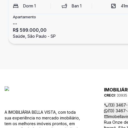
Dorm
1
Ban
1
41
m
Apartamento
...
R$ 599.000,00
Saúde, São Paulo - SP
IMOBILIÁR
CRECI:
33935
(13) 3467
(13) 3467
A IMOBILIÁRIA BELLA VISTA, com toda
imobellavi
sua experiência no mercado imobiliário,
Rua Onze de
tem os melhores imóveis prontos, em
Itararé, São