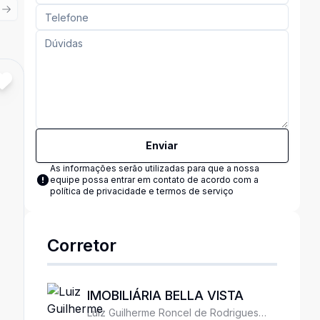
ious slide
Next slide
Cód:
723257237
Comparar
Enviar
As informações serão utilizadas para que a nossa
equipe possa entrar em contato de acordo com a
política de privacidade e termos de serviço
Corretor
IMOBILIÁRIA BELLA VISTA
Luiz Guilherme Roncel de Rodrigues