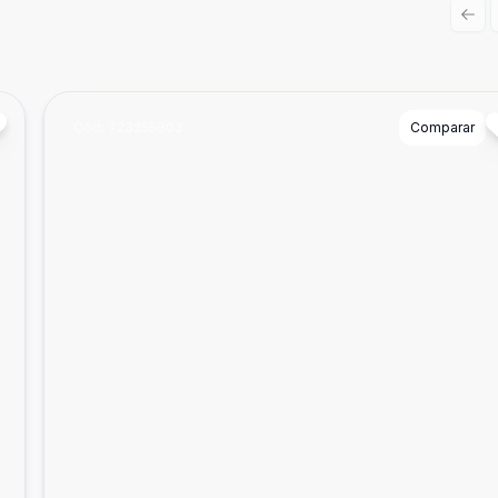
Prev
Cód:
723255803
Comparar