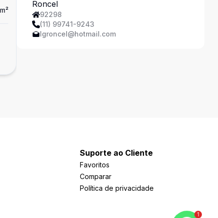
Ferreira
m²
Dorm
1
Ban
1
92298
(11) 99741-9243
Apartamento
lgroncel@hotmail.com
...
R$ 466.000,00
Saúde, São Paulo - SP
Suporte ao Cliente
Favoritos
Comparar
Política de privacidade
1