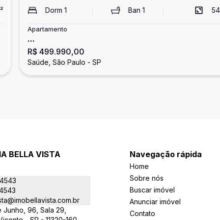
²
Dorm
1
Ban
1
54
Apartamento
...
R$ 499.990,00
Saúde, São Paulo - SP
IA BELLA VISTA
Navegação rápida
Home
Sobre nós
-4543
Buscar imóvel
-4543
sta@imobellavista.com.br
Anunciar imóvel
 Junho, 96, Sala 29,
Contato
 Vicente - SP - 11320-160