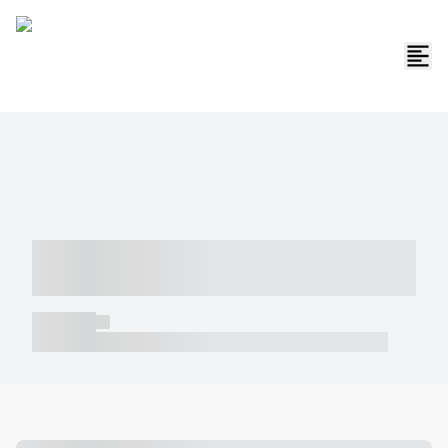
----- ----- -- ------ ---- ---- -- ----- -----
----- --- ------
----- -----
----- ----- -- ------ ---- ---- -- ----- ----- ----- --- ------