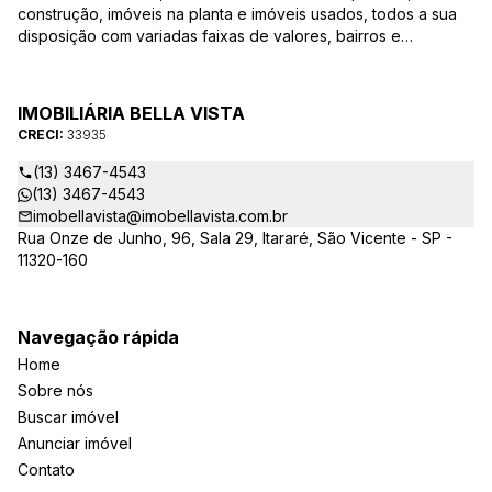
construção, imóveis na planta e imóveis usados, todos a sua
disposição com variadas faixas de valores, bairros e
dimensões para melhor atender as suas necessidades e
anseios. Ao nos procurar, nossos corretores – credenciados
ao CRECI-EE – estarão sempre prontos para responder-lhe
IMOBILIÁRIA BELLA VISTA
todas as suas dúvidas sobre casas, apartamentos, terrenos,
CRECI:
33935
salas comerciais e outros produtos imobiliários.
(13) 3467-4543
(13) 3467-4543
imobellavista@imobellavista.com.br
Rua Onze de Junho, 96, Sala 29, Itararé, São Vicente - SP -
11320-160
Navegação rápida
Home
Sobre nós
Buscar imóvel
Anunciar imóvel
Contato