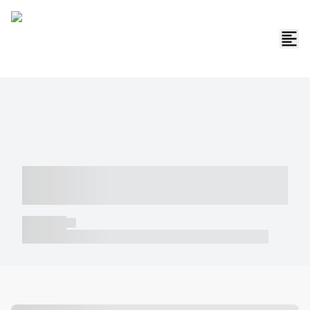
----- ----- -- ------ ---- ---- -- ----- -----
----- --- ------
----- -----
----- ----- -- ------ ---- ---- -- ----- ----- ----- --- ------