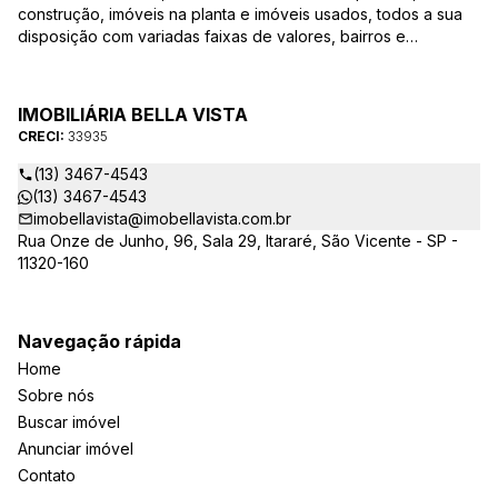
construção, imóveis na planta e imóveis usados, todos a sua
disposição com variadas faixas de valores, bairros e
dimensões para melhor atender as suas necessidades e
anseios. Ao nos procurar, nossos corretores – credenciados
ao CRECI-EE – estarão sempre prontos para responder-lhe
IMOBILIÁRIA BELLA VISTA
todas as suas dúvidas sobre casas, apartamentos, terrenos,
CRECI:
33935
salas comerciais e outros produtos imobiliários.
(13) 3467-4543
(13) 3467-4543
imobellavista@imobellavista.com.br
Rua Onze de Junho, 96, Sala 29, Itararé, São Vicente - SP -
11320-160
Navegação rápida
Home
Sobre nós
Buscar imóvel
Anunciar imóvel
Contato