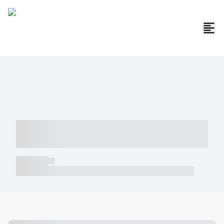
----- ----- -- ------ ---- ---- -- ----- -----
----- --- ------
----- -----
----- ----- -- ------ ---- ---- -- ----- ----- ----- --- ------