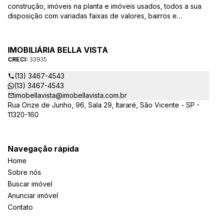
construção, imóveis na planta e imóveis usados, todos a sua
disposição com variadas faixas de valores, bairros e
dimensões para melhor atender as suas necessidades e
anseios. Ao nos procurar, nossos corretores – credenciados
ao CRECI-EE – estarão sempre prontos para responder-lhe
IMOBILIÁRIA BELLA VISTA
todas as suas dúvidas sobre casas, apartamentos, terrenos,
CRECI:
33935
salas comerciais e outros produtos imobiliários.
(13) 3467-4543
(13) 3467-4543
imobellavista@imobellavista.com.br
Rua Onze de Junho, 96, Sala 29, Itararé, São Vicente - SP -
11320-160
Navegação rápida
Home
Sobre nós
Buscar imóvel
Anunciar imóvel
Contato