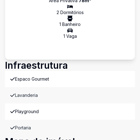
Área Privativa
78
m²
2
Dormitório
s
1
Banheiro
1
Vaga
Infraestrutura
Espaco Gourmet
Lavanderia
Playground
Portaria