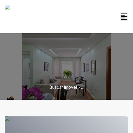
...
Buscar imóvel
...