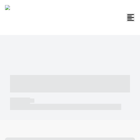
----- ----- -- ------ ---- ---- -- ----- -----
----- --- ------
----- -----
----- ----- -- ------ ---- ---- -- ----- ----- ----- --- ------