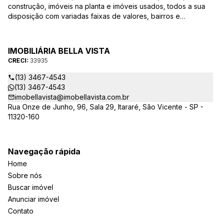
construção, imóveis na planta e imóveis usados, todos a sua
disposição com variadas faixas de valores, bairros e
dimensões para melhor atender as suas necessidades e
anseios. Ao nos procurar, nossos corretores – credenciados
ao CRECI-EE – estarão sempre prontos para responder-lhe
IMOBILIÁRIA BELLA VISTA
todas as suas dúvidas sobre casas, apartamentos, terrenos,
CRECI:
33935
salas comerciais e outros produtos imobiliários.
(13) 3467-4543
(13) 3467-4543
imobellavista@imobellavista.com.br
Rua Onze de Junho, 96, Sala 29, Itararé, São Vicente - SP -
11320-160
Navegação rápida
Home
Sobre nós
Buscar imóvel
Anunciar imóvel
Contato