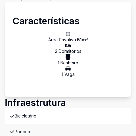
Características
Área Privativa
51
m²
2
Dormitório
s
1
Banheiro
1
Vaga
Infraestrutura
Bicicletário
Portaria