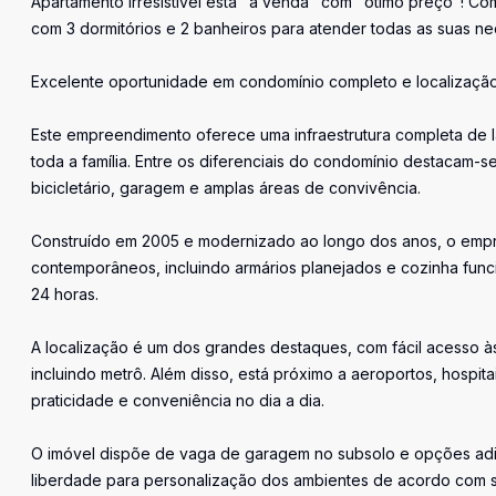
Apartamento irresistível está "à venda" com "ótimo preço"! Co
com 3 dormitórios e 2 banheiros para atender todas as suas ne
Excelente oportunidade em condomínio completo e localização
Este empreendimento oferece uma infraestrutura completa de l
toda a família. Entre os diferenciais do condomínio destacam-se
bicicletário, garagem e amplas áreas de convivência.
Construído em 2005 e modernizado ao longo dos anos, o empre
contemporâneos, incluindo armários planejados e cozinha fun
24 horas.
A localização é um dos grandes destaques, com fácil acesso às 
incluindo metrô. Além disso, está próximo a aeroportos, hospit
praticidade e conveniência no dia a dia.
O imóvel dispõe de vaga de garagem no subsolo e opções adici
liberdade para personalização dos ambientes de acordo com s