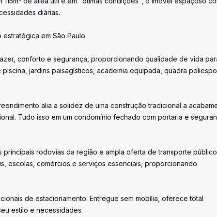
m 115m² de área útil e em "ótimas condições", o imóvel espaçoso co
cessidades diárias.
 estratégica em São Paulo
azer, conforto e segurança, proporcionando qualidade de vida par
 piscina, jardins paisagísticos, academia equipada, quadra poliespor
endimento alia a solidez de uma construção tradicional a acabam
cional. Tudo isso em um condomínio fechado com portaria e segura
principais rodovias da região e ampla oferta de transporte público
ais, escolas, comércios e serviços essenciais, proporcionando
onais de estacionamento. Entregue sem mobília, oferece total
eu estilo e necessidades.