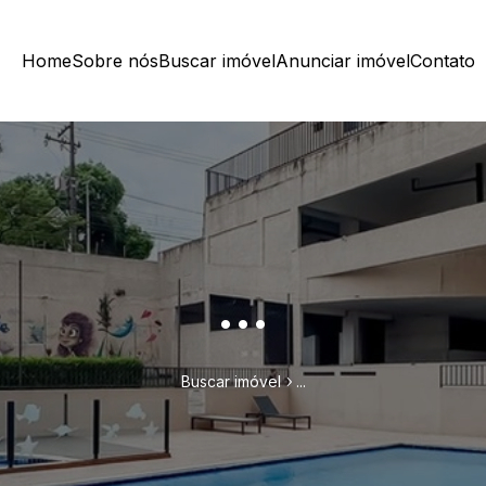
Home
Sobre nós
Buscar imóvel
Anunciar imóvel
Contato
...
Buscar imóvel
...