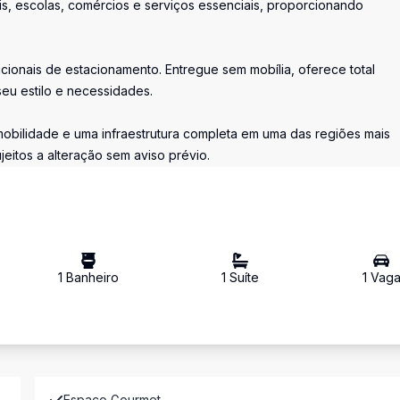
ais, escolas, comércios e serviços essenciais, proporcionando
onais de estacionamento. Entregue sem mobília, oferece total
eu estilo e necessidades.
bilidade e uma infraestrutura completa em uma das regiões mais
jeitos a alteração sem aviso prévio.
1
Banheiro
1
Suíte
1
Vag
Espaco Gourmet