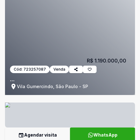
R$ 1.190.000,00
Cód:
723257087
Venda
...
Vila Gumercindo, São Paulo - SP
Agendar visita
WhatsApp