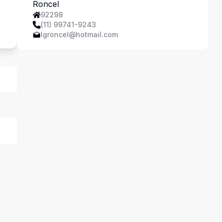
Ferreira
a
92298
(11) 99741-9243
lgroncel@hotmail.com