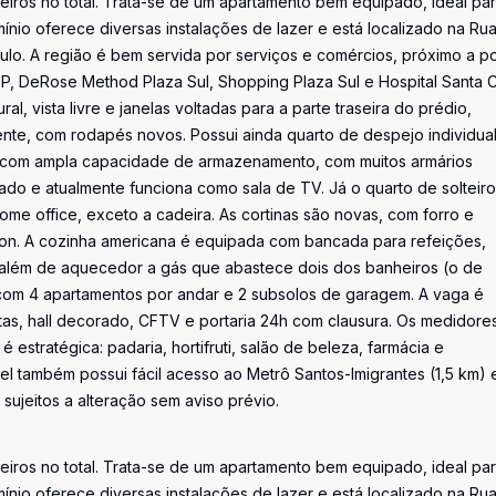
eiros no total. Trata-se de um apartamento bem equipado, ideal pa
io oferece diversas instalações de lazer e está localizado na Ru
lo. A região é bem servida por serviços e comércios, próximo a p
 DeRose Method Plaza Sul, Shopping Plaza Sul e Hospital Santa C
l, vista livre e janelas voltadas para a parte traseira do prédio,
ecente, com rodapés novos. Possui ainda quarto de despejo individua
a com ampla capacidade de armazenamento, com muitos armários
grado e atualmente funciona como sala de TV. Já o quarto de solteiro
me office, exceto a cadeira. As cortinas são novas, com forro e
ision. A cozinha americana é equipada com bancada para refeições,
 além de aquecedor a gás que abastece dois dos banheiros (o de
, com 4 apartamentos por andar e 2 subsolos de garagem. A vaga é
stas, hall decorado, CFTV e portaria 24h com clausura. Os medidore
é estratégica: padaria, hortifruti, salão de beleza, farmácia e
l também possui fácil acesso ao Metrô Santos-Imigrantes (1,5 km) 
sujeitos a alteração sem aviso prévio.
eiros no total. Trata-se de um apartamento bem equipado, ideal pa
io oferece diversas instalações de lazer e está localizado na Ru