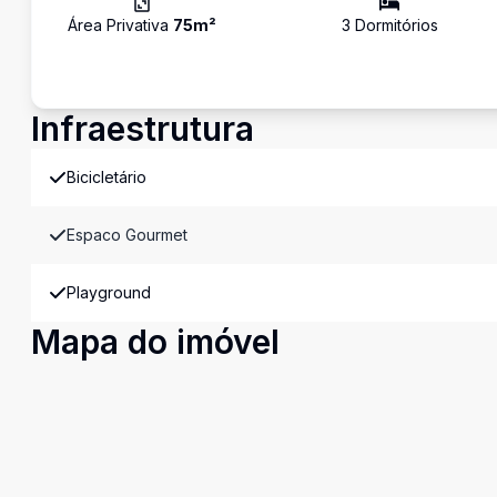
Área Privativa
75
m²
3
Dormitório
s
Infraestrutura
Bicicletário
Espaco Gourmet
Playground
Mapa do imóvel