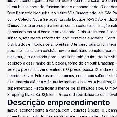
Imóvel aconchegante à venda, com 3 quartos (1 suíte) e 3 banh
quem busca conforto, funcionalidade e comodidade. O condomín
Dom Bernardo Nogueira, no bairro Vila Gumercindo, em São Pau
como Colégio Nova Geração, Escola Eduque, RASC Aprendiz SP,
O imóvel está pronto para morar, com excelente iluminação natura
garantindo maior silêncio e privacidade. A pintura interna é r
subsolo, totalmente reformado, com cerâmica e armário. Cont
distribuídos em todos os ambientes. O terceiro quarto foi inte
possui bi-cama com colchão novo e mobiliário completo para ho
blackout, e o escritório possui persiana rolô do tipo double v
cooktop a gás Franke de 5 bocas, forno de embutir Brastemp,
serviço possui chuveiro elétrico). O prédio possui 12 andares
definida e livre. Entre as áreas comuns, conta com salão de fe
gás, energia elétrica e água são individualizados. A localização 
supermercado Hirota ficam a menos de 10 minutos a pé. O imóve
Shopping Plaza Sul (2,5 km). Preço e disponibilidade do imóvel 
Descrição empreendimento
Imóvel aconchegante à venda, com 3 quartos (1 suíte) e 3 banh
quem busca conforto, funcionalidade e comodidade. O condomín