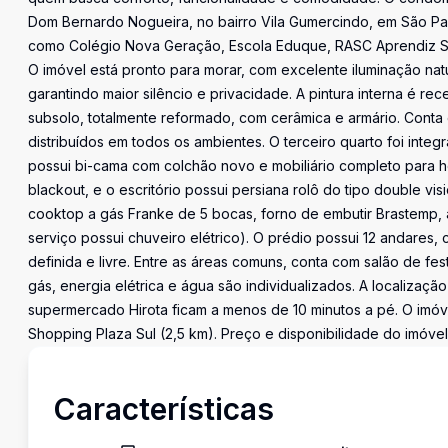
Dom Bernardo Nogueira, no bairro Vila Gumercindo, em São Pau
como Colégio Nova Geração, Escola Eduque, RASC Aprendiz SP,
O imóvel está pronto para morar, com excelente iluminação natura
garantindo maior silêncio e privacidade. A pintura interna é r
subsolo, totalmente reformado, com cerâmica e armário. Cont
distribuídos em todos os ambientes. O terceiro quarto foi inte
possui bi-cama com colchão novo e mobiliário completo para ho
blackout, e o escritório possui persiana rolô do tipo double v
cooktop a gás Franke de 5 bocas, forno de embutir Brastemp,
serviço possui chuveiro elétrico). O prédio possui 12 andares
definida e livre. Entre as áreas comuns, conta com salão de fe
gás, energia elétrica e água são individualizados. A localização 
supermercado Hirota ficam a menos de 10 minutos a pé. O imóve
Shopping Plaza Sul (2,5 km). Preço e disponibilidade do imóvel 
Características