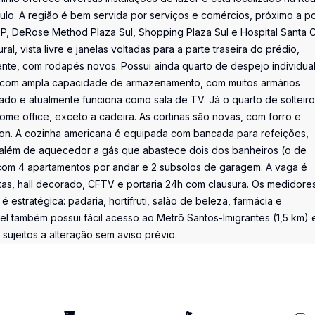
lo. A região é bem servida por serviços e comércios, próximo a p
 DeRose Method Plaza Sul, Shopping Plaza Sul e Hospital Santa C
l, vista livre e janelas voltadas para a parte traseira do prédio,
ecente, com rodapés novos. Possui ainda quarto de despejo individua
a com ampla capacidade de armazenamento, com muitos armários
grado e atualmente funciona como sala de TV. Já o quarto de solteiro
me office, exceto a cadeira. As cortinas são novas, com forro e
ision. A cozinha americana é equipada com bancada para refeições,
 além de aquecedor a gás que abastece dois dos banheiros (o de
, com 4 apartamentos por andar e 2 subsolos de garagem. A vaga é
stas, hall decorado, CFTV e portaria 24h com clausura. Os medidore
é estratégica: padaria, hortifruti, salão de beleza, farmácia e
l também possui fácil acesso ao Metrô Santos-Imigrantes (1,5 km) 
sujeitos a alteração sem aviso prévio.