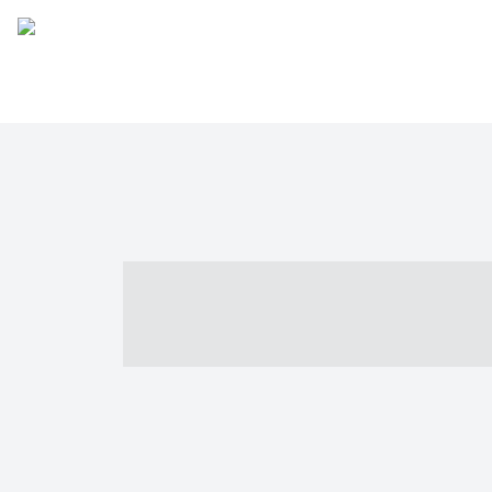
----- ----- -- -
- ------