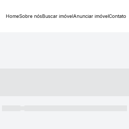
Home
Sobre nós
Buscar imóvel
Anunciar imóvel
Contato
----- ---- ---- -- ----
----- -----
----- ----- -- ------ ---- ---- -- ----- ----- ----- --- ------