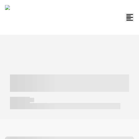
----- ----- -- ------ ---- ---- -- ----- -----
----- --- ------
----- -----
----- ----- -- ------ ---- ---- -- ----- ----- ----- --- ------