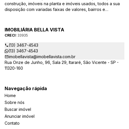
construção, imóveis na planta e imóveis usados, todos a sua
disposição com variadas faixas de valores, bairros e
dimensões para melhor atender as suas necessidades e
anseios. Ao nos procurar, nossos corretores – credenciados
ao CRECI-EE – estarão sempre prontos para responder-lhe
IMOBILIÁRIA BELLA VISTA
todas as suas dúvidas sobre casas, apartamentos, terrenos,
CRECI:
33935
salas comerciais e outros produtos imobiliários.
(13) 3467-4543
(13) 3467-4543
imobellavista@imobellavista.com.br
Rua Onze de Junho, 96, Sala 29, Itararé, São Vicente - SP -
11320-160
Navegação rápida
Home
Sobre nós
Buscar imóvel
Anunciar imóvel
Contato