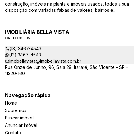
construção, imóveis na planta e imóveis usados, todos a sua
disposição com variadas faixas de valores, bairros e
dimensões para melhor atender as suas necessidades e
anseios. Ao nos procurar, nossos corretores – credenciados
ao CRECI-EE – estarão sempre prontos para responder-lhe
IMOBILIÁRIA BELLA VISTA
todas as suas dúvidas sobre casas, apartamentos, terrenos,
CRECI:
33935
salas comerciais e outros produtos imobiliários.
(13) 3467-4543
(13) 3467-4543
imobellavista@imobellavista.com.br
Rua Onze de Junho, 96, Sala 29, Itararé, São Vicente - SP -
11320-160
Navegação rápida
Home
Sobre nós
Buscar imóvel
Anunciar imóvel
Contato