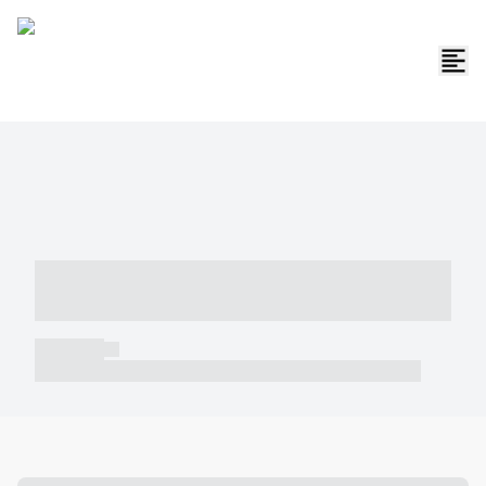
----- ----- -- ------ ---- ---- -- ----- -----
----- --- ------
----- -----
----- ----- -- ------ ---- ---- -- ----- ----- ----- --- ------