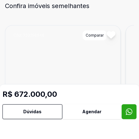
Confira imóveis semelhantes
Cód:
723256946
Comparar
Có
R$ 672.000,00
Dúvidas
Agendar