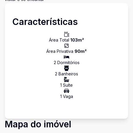
Características
Área Total
103
m²
Área Privativa
90
m²
2
Dormitório
s
2
Banheiro
s
1
Suíte
1
Vaga
Mapa do imóvel