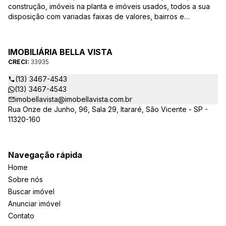
construção, imóveis na planta e imóveis usados, todos a sua
disposição com variadas faixas de valores, bairros e
dimensões para melhor atender as suas necessidades e
anseios. Ao nos procurar, nossos corretores – credenciados
ao CRECI-EE – estarão sempre prontos para responder-lhe
IMOBILIÁRIA BELLA VISTA
todas as suas dúvidas sobre casas, apartamentos, terrenos,
CRECI:
33935
salas comerciais e outros produtos imobiliários.
(13) 3467-4543
(13) 3467-4543
imobellavista@imobellavista.com.br
Rua Onze de Junho, 96, Sala 29, Itararé, São Vicente - SP -
11320-160
Navegação rápida
Home
Sobre nós
Buscar imóvel
Anunciar imóvel
Contato