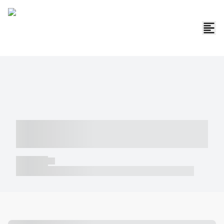
----- ----- -- ------ ---- ---- -- ----- -----
----- --- ------
----- -----
----- ----- -- ------ ---- ---- -- ----- ----- ----- --- ------