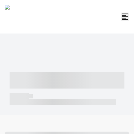
----- ----- -- ------ ---- ---- -- ----- -----
----- --- ------
----- -----
----- ----- -- ------ ---- ---- -- ----- ----- ----- --- ------