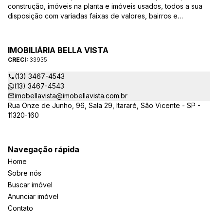
construção, imóveis na planta e imóveis usados, todos a sua
disposição com variadas faixas de valores, bairros e
dimensões para melhor atender as suas necessidades e
anseios. Ao nos procurar, nossos corretores – credenciados
ao CRECI-EE – estarão sempre prontos para responder-lhe
IMOBILIÁRIA BELLA VISTA
todas as suas dúvidas sobre casas, apartamentos, terrenos,
CRECI:
33935
salas comerciais e outros produtos imobiliários.
(13) 3467-4543
(13) 3467-4543
imobellavista@imobellavista.com.br
Rua Onze de Junho, 96, Sala 29, Itararé, São Vicente - SP -
11320-160
Navegação rápida
Home
Sobre nós
Buscar imóvel
Anunciar imóvel
Contato