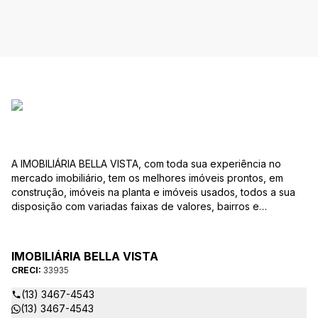
A IMOBILIÁRIA BELLA VISTA, com toda sua experiência no
mercado imobiliário, tem os melhores imóveis prontos, em
construção, imóveis na planta e imóveis usados, todos a sua
disposição com variadas faixas de valores, bairros e
dimensões para melhor atender as suas necessidades e
anseios. Ao nos procurar, nossos corretores – credenciados
ao CRECI-EE – estarão sempre prontos para responder-lhe
IMOBILIÁRIA BELLA VISTA
todas as suas dúvidas sobre casas, apartamentos, terrenos,
CRECI:
33935
salas comerciais e outros produtos imobiliários.
(13) 3467-4543
(13) 3467-4543