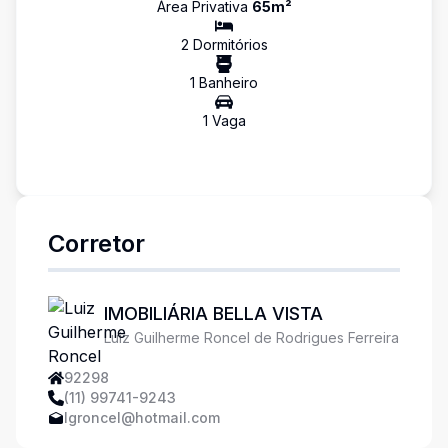
Área Privativa
65
m²
2
Dormitório
s
1
Banheiro
1
Vaga
Corretor
IMOBILIÁRIA BELLA VISTA
Luiz Guilherme Roncel de Rodrigues Ferreira
92298
(11) 99741-9243
lgroncel@hotmail.com