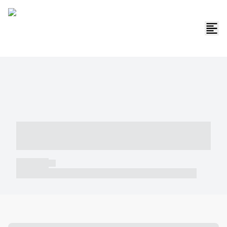
----- ----- -- ------ ---- ---- -- ----- -----
----- --- ------
----- -----
----- ----- -- ------ ---- ---- -- ----- ----- ----- --- ------