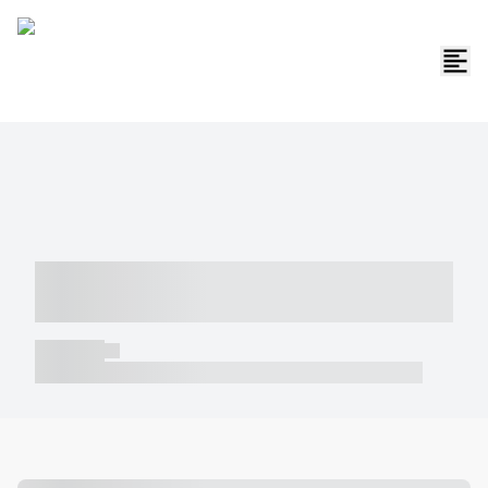
----- ----- -- ------ ---- ---- -- ----- -----
----- --- ------
----- -----
----- ----- -- ------ ---- ---- -- ----- ----- ----- --- ------