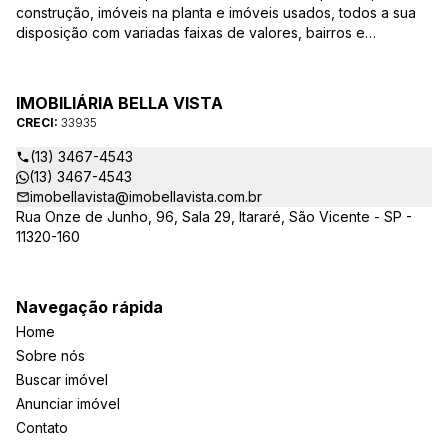
construção, imóveis na planta e imóveis usados, todos a sua
disposição com variadas faixas de valores, bairros e
dimensões para melhor atender as suas necessidades e
anseios. Ao nos procurar, nossos corretores – credenciados
ao CRECI-EE – estarão sempre prontos para responder-lhe
IMOBILIÁRIA BELLA VISTA
todas as suas dúvidas sobre casas, apartamentos, terrenos,
CRECI:
33935
salas comerciais e outros produtos imobiliários.
(13) 3467-4543
(13) 3467-4543
imobellavista@imobellavista.com.br
Rua Onze de Junho, 96, Sala 29, Itararé, São Vicente - SP -
11320-160
Navegação rápida
Home
Sobre nós
Buscar imóvel
Anunciar imóvel
Contato