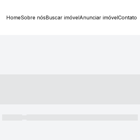
Home
Sobre nós
Buscar imóvel
Anunciar imóvel
Contato
----- ---- ---- -- ----
----- -----
----- ----- -- ------ ---- ---- -- ----- ----- ----- --- ------