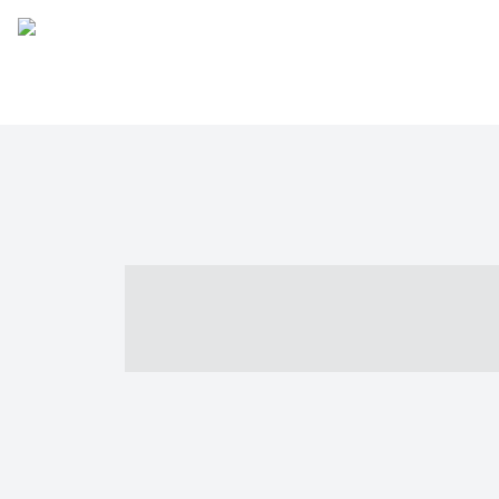
----- ----- -- -
- ------