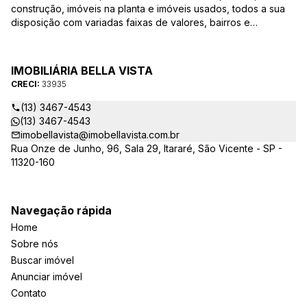
construção, imóveis na planta e imóveis usados, todos a sua
disposição com variadas faixas de valores, bairros e
dimensões para melhor atender as suas necessidades e
anseios. Ao nos procurar, nossos corretores – credenciados
ao CRECI-EE – estarão sempre prontos para responder-lhe
IMOBILIÁRIA BELLA VISTA
todas as suas dúvidas sobre casas, apartamentos, terrenos,
CRECI:
33935
salas comerciais e outros produtos imobiliários.
(13) 3467-4543
(13) 3467-4543
imobellavista@imobellavista.com.br
Rua Onze de Junho, 96, Sala 29, Itararé, São Vicente - SP -
11320-160
Navegação rápida
Home
Sobre nós
Buscar imóvel
Anunciar imóvel
Contato