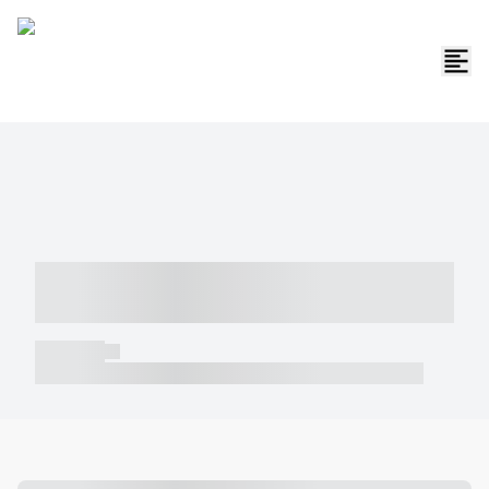
----- ----- -- ------ ---- ---- -- ----- -----
----- --- ------
----- -----
----- ----- -- ------ ---- ---- -- ----- ----- ----- --- ------