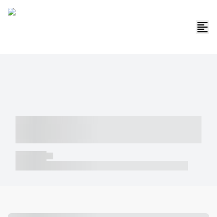
----- ----- -- ------ ---- ---- -- ----- -----
----- --- ------
----- -----
----- ----- -- ------ ---- ---- -- ----- ----- ----- --- ------