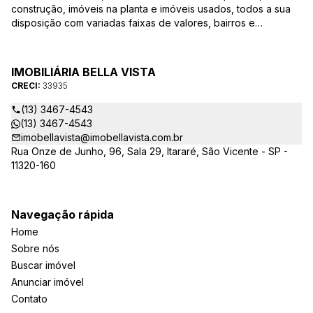
construção, imóveis na planta e imóveis usados, todos a sua
disposição com variadas faixas de valores, bairros e
dimensões para melhor atender as suas necessidades e
anseios. Ao nos procurar, nossos corretores – credenciados
ao CRECI-EE – estarão sempre prontos para responder-lhe
IMOBILIÁRIA BELLA VISTA
todas as suas dúvidas sobre casas, apartamentos, terrenos,
CRECI:
33935
salas comerciais e outros produtos imobiliários.
(13) 3467-4543
(13) 3467-4543
imobellavista@imobellavista.com.br
Rua Onze de Junho, 96, Sala 29, Itararé, São Vicente - SP -
11320-160
Navegação rápida
Home
Sobre nós
Buscar imóvel
Anunciar imóvel
Contato