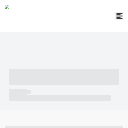
----- ----- -- ------ ---- ---- -- ----- -----
----- --- ------
----- -----
----- ----- -- ------ ---- ---- -- ----- ----- ----- --- ------