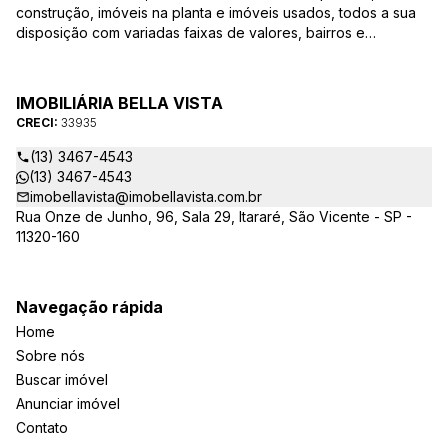
construção, imóveis na planta e imóveis usados, todos a sua
disposição com variadas faixas de valores, bairros e
dimensões para melhor atender as suas necessidades e
anseios. Ao nos procurar, nossos corretores – credenciados
ao CRECI-EE – estarão sempre prontos para responder-lhe
IMOBILIÁRIA BELLA VISTA
todas as suas dúvidas sobre casas, apartamentos, terrenos,
CRECI:
33935
salas comerciais e outros produtos imobiliários.
(13) 3467-4543
(13) 3467-4543
imobellavista@imobellavista.com.br
Rua Onze de Junho, 96, Sala 29, Itararé, São Vicente - SP -
11320-160
Navegação rápida
Home
Sobre nós
Buscar imóvel
Anunciar imóvel
Contato