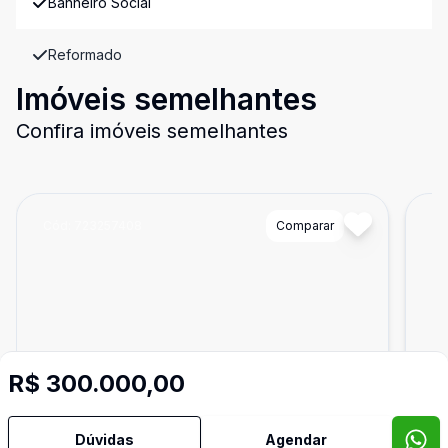
Banheiro Social
Reformado
Imóveis semelhantes
Confira imóveis semelhantes
Cód:
723257408
Comparar
Có
R$ 300.000,00
Dúvidas
Agendar