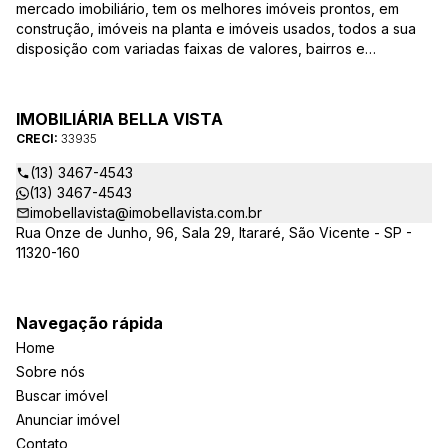
mercado imobiliário, tem os melhores imóveis prontos, em
construção, imóveis na planta e imóveis usados, todos a sua
disposição com variadas faixas de valores, bairros e
dimensões para melhor atender as suas necessidades e
anseios. Ao nos procurar, nossos corretores – credenciados
ao CRECI-EE – estarão sempre prontos para responder-lhe
IMOBILIÁRIA BELLA VISTA
todas as suas dúvidas sobre casas, apartamentos, terrenos,
CRECI:
33935
salas comerciais e outros produtos imobiliários.
(13) 3467-4543
(13) 3467-4543
imobellavista@imobellavista.com.br
Rua Onze de Junho, 96, Sala 29, Itararé, São Vicente - SP -
11320-160
Navegação rápida
Home
Sobre nós
Buscar imóvel
Anunciar imóvel
Contato