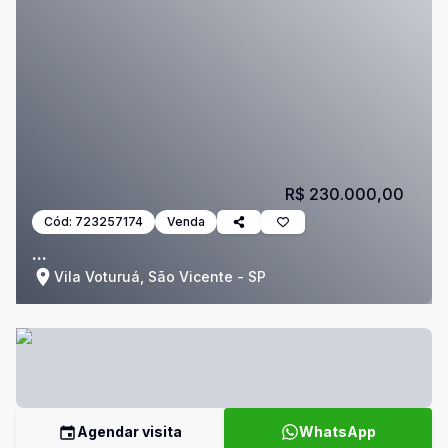
R$ 230.000,00
Cód:
723257174
Venda
...
Vila Voturuá, São Vicente - SP
Agendar visita
WhatsApp