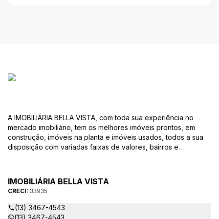
A IMOBILIÁRIA BELLA VISTA, com toda sua experiência no
mercado imobiliário, tem os melhores imóveis prontos, em
construção, imóveis na planta e imóveis usados, todos a sua
disposição com variadas faixas de valores, bairros e
dimensões para melhor atender as suas necessidades e
anseios. Ao nos procurar, nossos corretores – credenciados
ao CRECI-EE – estarão sempre prontos para responder-lhe
IMOBILIÁRIA BELLA VISTA
todas as suas dúvidas sobre casas, apartamentos, terrenos,
CRECI:
33935
salas comerciais e outros produtos imobiliários.
(13) 3467-4543
(13) 3467-4543